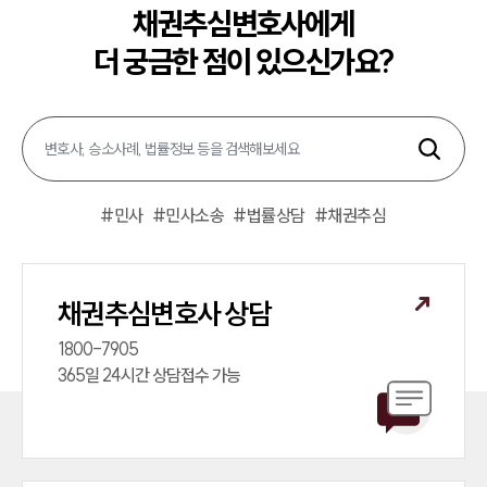
채권추심변호사에게
더 궁금한 점이 있으신가요?
#
민사
#
민사소송
#
법률상담
#
채권추심
채권추심변호사 상담
1800-7905

365일 24시간 상담접수 가능