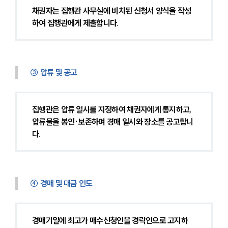
채권자는 집행관 사무실에 비치된 신청서 양식을 작성
소식/자료
하여 집행관에게 제출합니다.
언론보도
공지사항
법률 블로그
③ 압류 및 공고
법률서식
뉴스레터/브로슈어
세미나
집행관은 압류 일시를 지정하여 채권자에게 통지하고, 
압류물을 봉인·보존하며 경매 일시와 장소를 공고합니
대륜법률상담예약
다.
대륜법률상담예약
④ 경매 및 대금 인도
경매기일에 최고가 매수신청인을 경락인으로 고지하