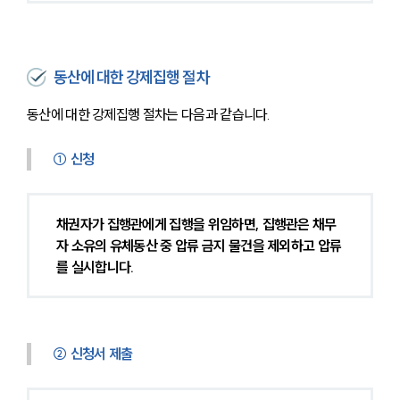
대륜소개
대륜의 강점
오시는 길
글로벌 파트너 로펌
동산에 대한 강제집행 절차
고객의 소리
통합검색
동산에 대한 강제집행 절차는 다음과 같습니다.
AI대륜
① 신청
업무사례
주요 업무사례
채권자가 집행관에게 집행을 위임하면, 집행관은 채무
사례분석/최신동향
자 소유의 유체동산 중 압류 금지 물건을 제외하고 압류
법률정보
법률지식인
를 실시합니다.
고객후기
구성원 소개
② 신청서 제출
채권추심전문변호사