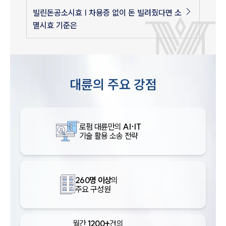
빌린돈공소시효 | 차용증 없이 돈 빌려줬다면 소
멸시효 기준은
대륜의 주요 강점
로펌 대륜만의
AI·IT
기술 활용 소송 전략
260명 이상
의
주요 구성원
월간
1200+
건의