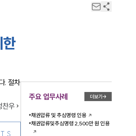
위한
. 절차
주요 업무사례
더보기
정찬우
채권압류 및 추심명령 인용
채권압류및추심명령 2,500만 원 인용
TS