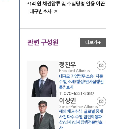
1억 원 채권압류 및 추심명령 인용 이끈
대구변호사
관련 구성원
더보기
정찬우
President Attorney
대규모 기업법무 소송·자문
수행,조세/행정/민사집행전
문변호사
T.
070-5221-2387
이상권
Senior Partner Attorney
해외 채권추심·글로벌 중재
사건 다수 수행,법인회생파
산/민사/민사집행전문변호
사