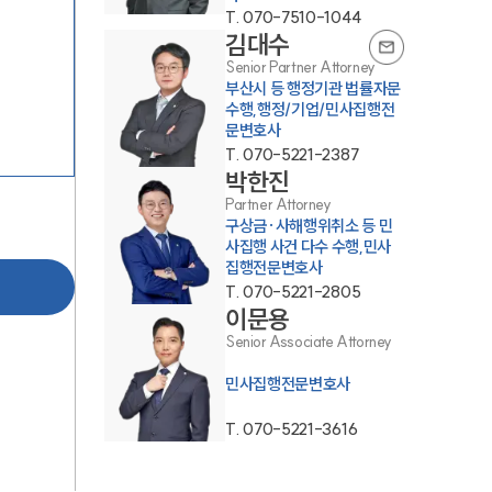
T.
070-7510-1044
김대수
Senior Partner Attorney
부산시 등 행정기관 법률자문
수행,행정/기업/민사집행전
문변호사
T.
070-5221-2387
박한진
Partner Attorney
구상금·사해행위취소 등 민
사집행 사건 다수 수행,민사
집행전문변호사
T.
070-5221-2805
대륜소개
이문용
Senior Associate Attorney
대륜소개
민사집행전문변호사
대륜의 강점
T.
070-5221-3616
오시는 길
글로벌 파트너 로펌