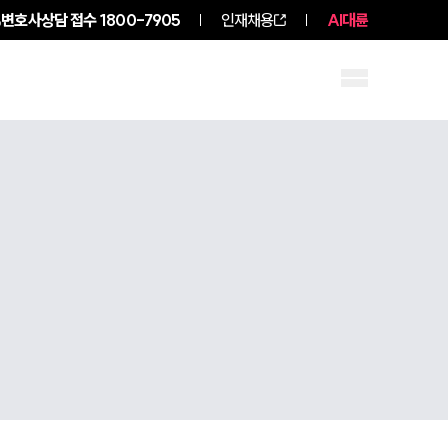
변호사상담 접수
1800-7905
인재채용
AI대륜
성원 소개
소식/자료