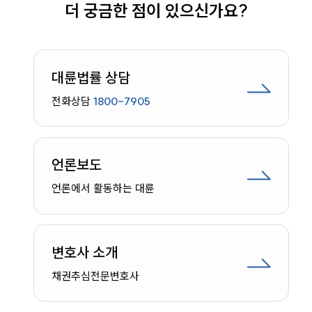
해결에 감동받았다며 깊은 감사 인사를 전해주셨습니다.
더 궁금한 점이 있으신가요?
법무법인 대륜은 민사재판부 전담 판사 출신 변호사 등 민
사전문변호사 중심의 3~20인의 TF가 협업하여 사건에
적극 대응하고 있습니다. 만약 위 사례와 비슷한 상황에서
전문변호사의 도움이 필요하시다면, 언제든지 수원민사전
대륜법률 상담
문변호사를 찾아주시기 바랍니다.
전화상담
1800-7905
언론보도
언론에서 활동하는 대륜
변호사 소개
채권추심
전문변호사