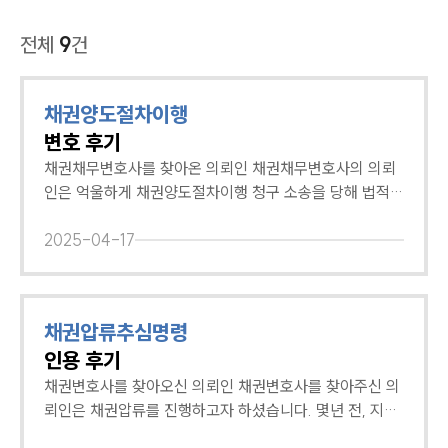
전체
9
건
채권양도절차이행
변호 후기
채권채무변호사를 찾아온 의뢰인 채권채무변호사의 의뢰
인은 억울하게 채권양도절차이행 청구 소송을 당해 법적
대응책을 마련하고자 채권채무분야에 경험이 풍부한 변호
사를 찾아 주셨습니다. 의뢰인은 친척어른에게 돈을 빌려
2025-04-17
주고 대신 토지의 근저당권을 받은적 있는데요. 그런데 친
척어른이 돌아가시고 얼마 뒤 해당 토지의 땅값이 상승했
다고 합니다. 그러자 평생 절연하고 지냈던 친척어른의 자
채권압류추심명령
식이 해당 근저당권은 자신의 것이라며 채권을 양도하라고
인용 후기
소송을 제기한 것인데요. 이에 황당했던 의뢰인은 법률적
대응책을 마련하고자 채권채무변호사에게 도움을 요청했
채권변호사를 찾아오신 의뢰인 채권변호사를 찾아주신 의
습니다. 채권채무변호사의 상담에 만족하신 의뢰인 채권채
뢰인은 채권압류를 진행하고자 하셨습니다. 몇년 전, 지인
무변호사는 의뢰인이 송달받은 소장을 꼼꼼히 확인한 후
의 건축회사에 거액의 사업자금을 빌려줬지만, 변제기일이