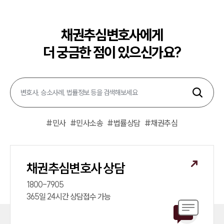
법률정보
법률지식인
고객후기
채권추심변호사에게
더 궁금한 점이 있으신가요?
구성원 소개
채권추심전문변호사
소식/자료
#
민사
#
민사소송
#
법률상담
#
채권추심
언론보도
공지사항
법률 블로그
법률서식
채권추심변호사 상담
뉴스레터/브로슈어
세미나
1800-7905

365일 24시간 상담접수 가능
대륜법률상담예약