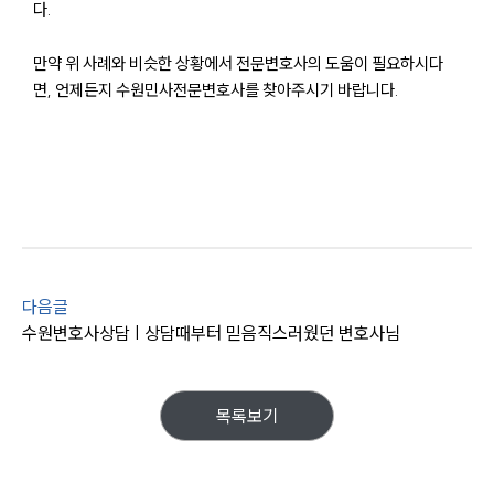
다.
만약 위 사례와 비슷한 상황에서 전문변호사의 도움이 필요하시다
면, 언제든지 수원민사전문변호사를 찾아주시기 바랍니다.
대륜소개
대륜소개
대륜의 강점
오시는 길
글로벌 파트너 로펌
고객의 소리
다음글
통합검색
수원변호사상담 | 상담때부터 믿음직스러웠던 변호사님
AI대륜
업무사례
목록보기
주요 업무사례
사례분석/최신동향