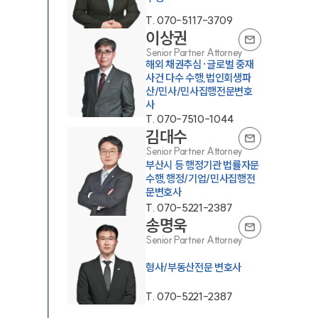
T.
070-5117-3709
이상권
Senior Partner Attorney
해외 채권추심·글로벌 중재
사건 다수 수행,법인회생파
산/민사/민사집행전문변호
사
T.
070-7510-1044
김대수
Senior Partner Attorney
부산시 등 행정기관 법률자문
수행,행정/기업/민사집행전
대륜소개
문변호사
T.
070-5221-2387
송명욱
대륜소개
Senior Partner Attorney
대륜의 강점
형사/부동산전문 변호사
오시는 길
T.
070-5221-2387
글로벌 파트너 로펌