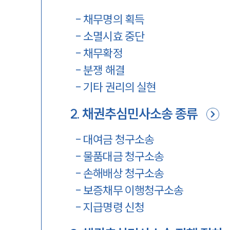
-
채무명의 획득
-
소멸시효 중단
-
채무확정
-
분쟁 해결
-
기타 권리의 실현
2
.
채권추심민사소송 종류
-
대여금 청구소송
-
물품대금 청구소송
-
손해배상 청구소송
-
보증채무 이행청구소송
-
지급명령 신청