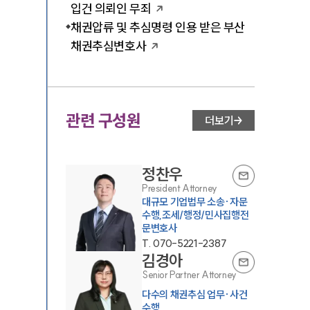
입건 의뢰인 무죄
채권압류 및 추심명령 인용 받은 부산
채권추심변호사
관련 구성원
더보기
정찬우
President Attorney
대규모 기업법무 소송·자문
수행,조세/행정/민사집행전
문변호사
T.
070-5221-2387
김경아
Senior Partner Attorney
다수의 채권추심 업무·사건
수행