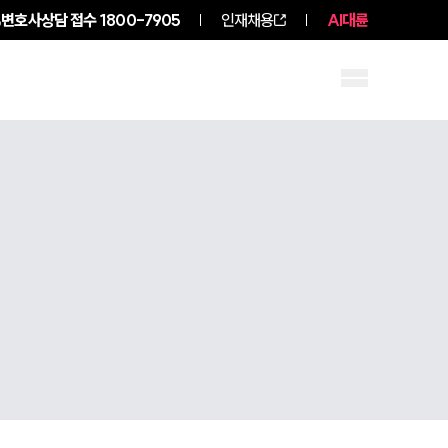
변호사상담 접수
1800-7905
인재채용
AI대륜
성원 소개
소식/자료