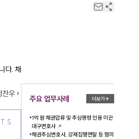
다. 채
정찬우
주요 업무사례
더보기
1억 원 채권압류 및 추심명령 인용 이끈
TS
대구변호사
채권추심변호사, 강제집행면탈 등 혐의