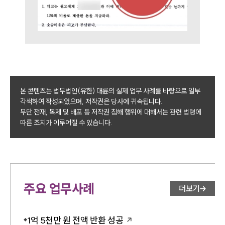
주요 업무사례
사례분석/최신동향
법률정보
법률지식인
고객후기
구성원 소개
본 콘텐츠는 법무법인(유한) 대륜의 실제 업무 사례를 바탕으로 일부
각색하여 작성되었으며, 저작권은 당사에 귀속됩니다.
채권추심전문변호사
무단 전재, 복제 및 배포 등 저작권 침해 행위에 대해서는 관련 법령에
따른 조치가 이루어질 수 있습니다.
소식/자료
언론보도
공지사항
법률 블로그
주요 업무사례
더보기
법률서식
뉴스레터/브로슈어
세미나
1억 5천만 원 전액 반환 성공