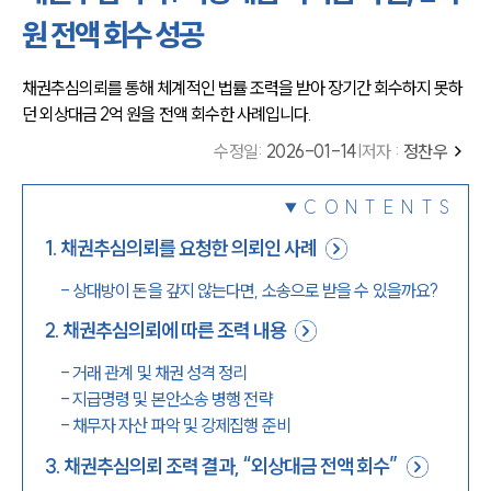
원 전액 회수 성공
채권추심의뢰를 통해 체계적인 법률 조력을 받아 장기간 회수하지 못하
던 외상대금 2억 원을 전액 회수한 사례입니다.
수정일
:
2026-01-14
|
저자 :
정찬우
CONTENTS
1
.
채권추심의뢰를 요청한 의뢰인 사례
-
상대방이 돈을 갚지 않는다면, 소송으로 받을 수 있을까요?
2
.
채권추심의뢰에 따른 조력 내용
-
거래 관계 및 채권 성격 정리
-
지급명령 및 본안소송 병행 전략
-
채무자 자산 파악 및 강제집행 준비
3
.
채권추심의뢰 조력 결과, “외상대금 전액 회수”