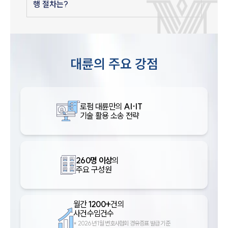
행 절차는?
대륜의 주요 강점
로펌 대륜만의
AI·IT
기술 활용 소송 전략
260명 이상
의
주요 구성원
월간
1200+
건의
사건수임건수
*
2026년 1월 변호사협회 경유증표 발급 기준