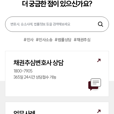
더 궁금한 점이 있으신가요?
#
민사
#
민사소송
#
법률상담
#
채권추심
채권추심변호사 상담
1800-7905

365일 24시간 상담접수 가능
업무사례