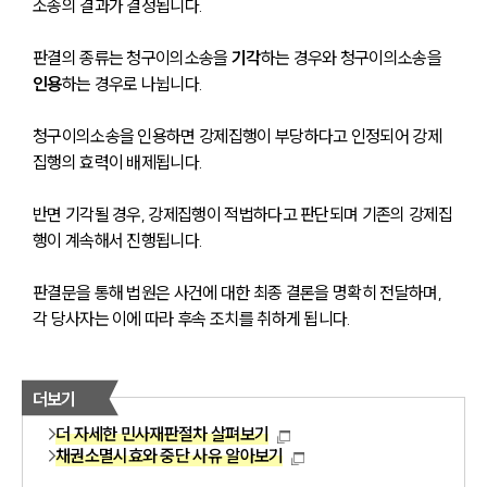
소송의 결과가 결정됩니다.
소식/자료
판결의 종류는 청구이의소송을 
기각
하는 경우와 청구이의소송을 
인용
하는 경우로 나뉩니다. 
언론보도
공지사항
법률 블로그
청구이의소송을 인용하면 강제집행이 부당하다고 인정되어 강제
법률서식
집행의 효력이 배제됩니다. 
뉴스레터/브로슈어
세미나
반면 기각될 경우, 강제집행이 적법하다고 판단되며 기존의 강제집
행이 계속해서 진행됩니다. 
대륜법률상담예약
판결문을 통해 법원은 사건에 대한 최종 결론을 명확히 전달하며, 
대륜법률상담예약
각 당사자는 이에 따라 후속 조치를 취하게 됩니다.
더보기
더 자세한 민사재판절차 살펴보기
채권소멸시효와 중단 사유 알아보기