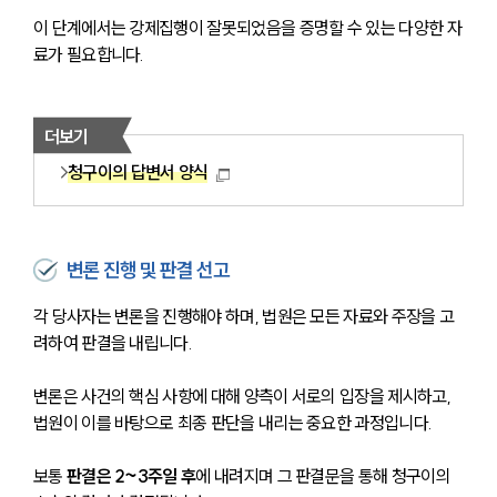
대륜소개
이 단계에서는 강제집행이 잘못되었음을 증명할 수 있는 다양한 자
대륜의 강점
료가 필요합니다.
오시는 길
글로벌 파트너 로펌
고객의 소리
통합검색
더보기
AI대륜
청구이의 답변서 양식
업무사례
주요 업무사례
변론 진행 및 판결 선고
사례분석/최신동향
법률정보
각 당사자는 변론을 진행해야 하며, 법원은 모든 자료와 주장을 고
법률지식인
려하여 판결을 내립니다. 
고객후기
변론은 사건의 핵심 사항에 대해 양측이 서로의 입장을 제시하고, 
구성원 소개
법원이 이를 바탕으로 최종 판단을 내리는 중요한 과정입니다. 
채권추심전문변호사
보통 
판결은 2~3주일 후
에 내려지며 그 판결문을 통해 청구이의