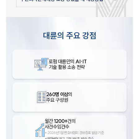
대륜의 주요 강점
로펌 대륜만의
AI·IT
기술 활용 소송 전략
인재채용
만화로 보는 사례
260명 이상
의
주요 구성원
월간
1200+
건의
사건수임건수
*
2026년 1월 변호사협회 경유증표 발급 기준
*대한변협 광고 규정 제4조 제1호 준수