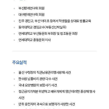
언론보도
부산판례연구회 회원
공지사항
대구판례연구회 회원
법률 블로그
법률서식
진주 경진고, 부산 아미초 등에서 학생들을 상대로 법률교육
뉴스레터/브로슈어
동의대학교 겸임교수(부동산신탁실무)
세미나
연세대학교 부산동문회 부회장 및 법조동문 회장
연세대학교 총동문회 이사
대륜법률상담예약
대륜법률상담예약
주요실적
울산 구청장의 직권남용권리행사방해 사건
한수원 납품비리 관련 다수 사건
국내 요양병원의 보험사기 사건
접근금지가처분 위반하고 배우자에게 염산 테러한 중상해 형사
사건
만취 운전자의 과속으로 보행자가 사망한 사건