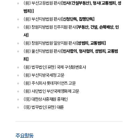
(前) 부산고등법원 판사
[민사(건설부동산), 형사(교통범죄, 성
글로벌 파트너 로펌
고객의 소리
범죄)]
통합검색
(前) 부산지방법원 판사
[신청단독, 집행단독]
AI대륜
(前) 창원지방법원 진주지원 판사
[부동산, 건설, 손해배상, 민
사]
업무사례
(前) 창원지방법원 밀양지원 판사
[성범죄, 교통범죄]
(前) 울산지방법원 판사
[민사합의, 형사협의, 성범죄, 교통범
주요 업무사례
죄]
사례분석/최신동향
법률정보
(前) 법무법인(유한) 국제 구성원변호사
법률지식인
(前) 부산지방국세청 고문
고객후기
(前) 주식회사 롯데자이언츠 고문
(前) 사단법인 부산국제영화제 고문
구성원 소개
(現) 대한상사중재원 중재인
(現) 법무법인(유한) 대륜
채권추심전문변호사
소식/자료
주요활동