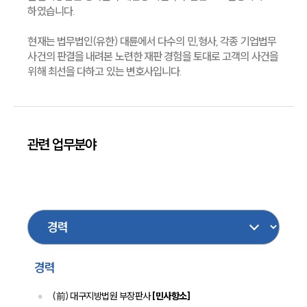
하였습니다.
현재는 법무법인(유한) 대륜에서 다수의 민,형사, 각종 기업법무
사건의 판결을 내려본 노련한 재판 경험을 토대로 고객의 사건을
위해 최선을 다하고 있는 변호사입니다.
관련 업무분야
건설
민사
이혼
가사
형사
지식재산권
조세
성범죄
마약
부동산
건설
보험
의료제약
기업법무
노동
대륜소개
산재
경력
대륜소개
대륜의 강점
(前) 대구지방법원 부장판사
[민사항소]
오시는 길