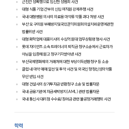
근친간 성폭행으로 임신한 성범죄 사건
대형 식품 기업 간부의 신입 여직원 강제추행 사건
국내 대형병원 의사의 의료용 마약류 약품 과다 처방 사건
부산 모 구의원 부패방지및국민권익위원회의설치와운영에관한
법률위반 사건
대형 화학업체 대표이사의 수십억 원대 업무상횡령 형사 사건
롯데 자이언츠 소속 트레이너의 퇴직금 청구소송에서 근로자가
아님을 입증해 원고 청구기각받아낸 사건
부산국제영화제의 거래처에 대한 부당이득반환청구 등 소송
클럽 내 마약 매매 알선 및 투약 사건 및 외국인 향정신성의약품
무단 반입 사건
대형 건설사의 상가투자금 반환청구 소송 및 법률자문
국내 금융기관에 자금세탁방지(AML) 관련 법률자문
국내 통신사 대리점 수수료/장려금 관련 불공정거래행위 사건
학력