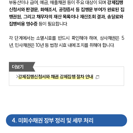
부동산이나 급여, 예금, 매출채권 등이 주요 대상이 되며 
강제집행 
채권추심전문변호사
신청서와 판결문, 화해조서, 공정증서 등 집행문 부여가 완료된 집
행권원, 그리고 채무자의 재산 목록이나 재산조회 결과, 송달료와 
집행비용 영수증
 등이 필요합니다.
소식/자료
각 단계에서는 소멸시효를 반드시 확인해야 하며, 상사채권은 5
언론보도
년, 민사채권은 10년 등 법정 시효 내에 조치를 취해야 합니다.
공지사항
법률 블로그
법률서식
뉴스레터/브로슈어
더보기
세미나
강제집행신청서와 채권 강제집행 절차 안내
대륜법률상담예약
대륜법률상담예약
4
.
미회수채권 장부 정리 및 세무 처리