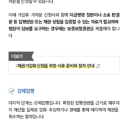
처분을 신청할 수 있습니다.
대륜소개
이때 가압류·가처분 신청서와 함께 
지급명령 정본이나 소송 판결
대륜소개
문 등 집행권원 또는 채권 성립을 입증할 수 있는 자료가 필요하며 
대륜의 강점
법원이 담보를 요구하는 경우에는 보증보험증권
을 제출해야 합니
오시는 길
다.
글로벌 파트너 로펌
고객의 소리
통합검색
AI대륜
더보기
채권가압류신청을 위한 서류 준비와 절차 안내
업무사례
주요 업무사례
사례분석/최신동향
강제집행
법률정보
법률지식인
마지막 단계는 강제집행입니다. 확정된 집행권원을 근거로 채무자
고객후기
의 재산을 실제로 압류·추심하거나 경매를 통해 매각하여 채권을 
회수하는 절차입니다.
구성원 소개