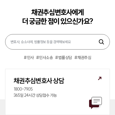
채권추심변호사에게
더 궁금한 점이 있으신가요?
#
민사
#
민사소송
#
법률상담
#
채권추심
채권추심변호사 상담
1800-7905

365일 24시간 상담접수 가능