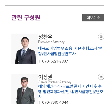
관련 구성원
더보기
정찬우
President Attorney
대규모 기업법무 소송·자문 수행,조세/행
정/민사집행전문변호사
T.
070-5221-2387
이상권
Senior Partner Attorney
해외 채권추심·글로벌 중재 사건 다수 수
행,법인회생파산/민사/민사집행전문변호
사
T.
070-7510-1044