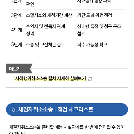
사례분석/최신동향
2단계
사해행위 정황 파악
확인
법률정보
법률지식인
3단계
소멸시효와 제척기간 계산
기간 도과 위험 점검
고객후기
수익자 및 전득자 관계 
상대방 특정 및 청구 구조 
4단계
정리
설계
구성원 소개
5단계
소송 및 보전처분 검토
회수 가능성 확보
채권추심전문변호사
더보기
소식/자료
사해행위취소소송 절차 자세히 살펴보기
언론보도
공지사항
법률 블로그
법률서식
뉴스레터/브로슈어
5
.
채권자취소소송 | 점검 체크리스트
세미나
채권자취소소송을 준비할 때는 사실관계를 한 번에 정리할 수 있어
대륜법률상담예약