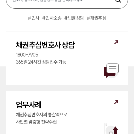
#
민사
#
민사소송
#
법률상담
#
채권추심
채권추심변호사 상담
1800-7905

365일 24시간 상담접수 가능
업무사례
채권추심변호사의 통찰력으로

사안별 맞춤형 전략수립