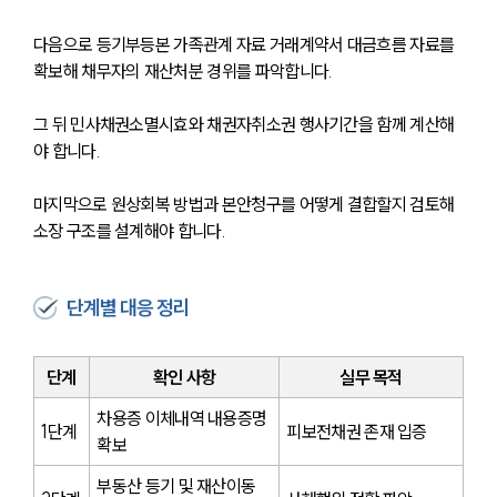
다음으로 등기부등본 가족관계 자료 거래계약서 대금흐름 자료를 
확보해 채무자의 재산처분 경위를 파악합니다. 
그 뒤 민사채권소멸시효와 채권자취소권 행사기간을 함께 계산해
야 합니다. 
대륜소개
마지막으로 원상회복 방법과 본안청구를 어떻게 결합할지 검토해 
대륜소개
소장 구조를 설계해야 합니다.
대륜의 강점
오시는 길
글로벌 파트너 로펌
단계별 대응 정리
고객의 소리
통합검색
AI대륜
단계
확인 사항
실무 목적
차용증 이체내역 내용증명 
업무사례
1단계
피보전채권 존재 입증
확보
주요 업무사례
부동산 등기 및 재산이동 