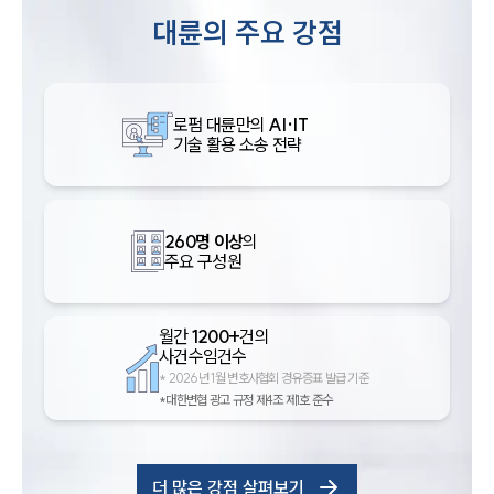
대륜의 주요 강점
로펌 대륜만의
AI·IT
기술 활용 소송 전략
260명 이상
의
주요 구성원
월간
1200+
건의
사건수임건수
*
2026년 1월 변호사협회 경유증표 발급 기준
*대한변협 광고 규정 제4조 제1호 준수
더 많은 강점 살펴보기