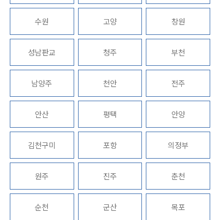
법률지식인
고객후기
수원
고양
창원
구성원 소개
성남판교
청주
부천
채권추심전문변호사
남양주
천안
전주
소식/자료
안산
평택
안양
언론보도
공지사항
법률 블로그
김천구미
포항
의정부
법률서식
뉴스레터/브로슈어
세미나
원주
진주
춘천
대륜법률상담예약
순천
군산
목포