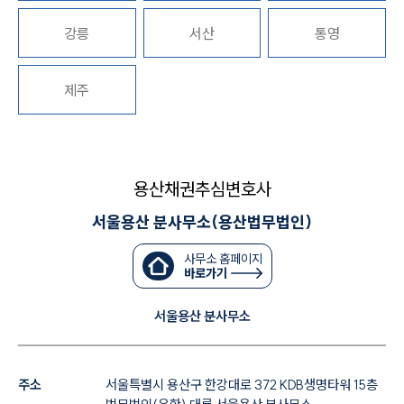
대륜법률상담예약
강릉
서산
통영
제주
용산채권추심변호사
서울용산 분사무소(용산법무법인)
사무소 홈페이지
바로가기
서울용산 분사무소
주소
서울특별시 용산구 한강대로 372 KDB생명타워 15층