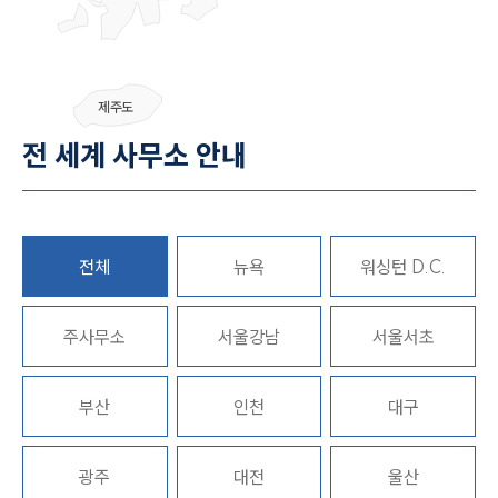
제주도
대륜소개
전 세계 사무소 안내
대륜소개
대륜의 강점
오시는 길
글로벌 파트너 로펌
전체
뉴욕
워싱턴 D.C.
고객의 소리
통합검색
AI대륜
주사무소
서울강남
서울서초
업무사례
부산
인천
대구
주요 업무사례
사례분석/최신동향
광주
대전
울산
법률정보