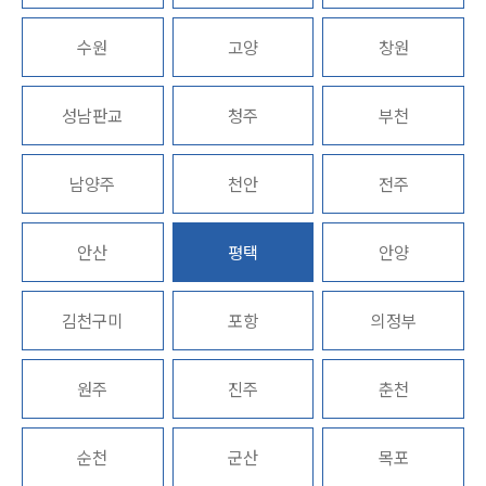
법률정보
법률지식인
수원
고객후기
고양
창원
성남판교
구성원 소개
청주
부천
채권추심전문변호사
남양주
천안
전주
소식/자료
안산
평택
안양
언론보도
공지사항
김천구미
포항
의정부
법률 블로그
법률서식
뉴스레터/브로슈어
원주
진주
춘천
세미나
순천
군산
목포
대륜법률상담예약