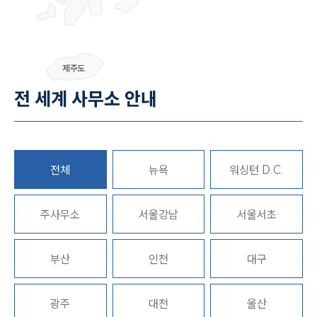
제주도
전 세계 사무소 안내
대륜소개
대륜소개
대륜의 강점
오시는 길
전체
뉴욕
워싱턴 D.C.
글로벌 파트너 로펌
고객의 소리
통합검색
주사무소
서울강남
서울서초
AI대륜
부산
인천
대구
업무사례
주요 업무사례
광주
대전
울산
사례분석/최신동향