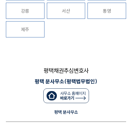
대륜법률상담예약
강릉
서산
통영
제주
평택채권추심변호사
평택 분사무소(평택법무법인)
사무소 홈페이지
바로가기
평택 분사무소