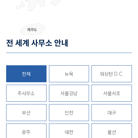
제주도
전 세계 사무소 안내
대륜소개
대륜소개
대륜의 강점
전체
뉴욕
워싱턴 D.C.
오시는 길
글로벌 파트너 로펌
고객의 소리
통합검색
주사무소
서울강남
서울서초
AI대륜
부산
인천
대구
업무사례
주요 업무사례
광주
대전
울산
사례분석/최신동향