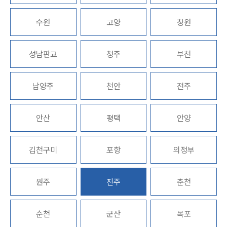
법률정보
법률지식인
수원
고양
창원
고객후기
성남판교
청주
부천
구성원 소개
채권추심전문변호사
남양주
천안
전주
소식/자료
안산
평택
안양
언론보도
공지사항
김천구미
포항
의정부
법률 블로그
법률서식
뉴스레터/브로슈어
원주
진주
춘천
세미나
순천
군산
목포
대륜법률상담예약