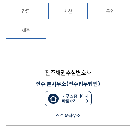
대륜법률상담예약
강릉
서산
통영
제주
진주채권추심변호사
진주 분사무소(진주법무법인)
사무소 홈페이지
바로가기
진주 분사무소