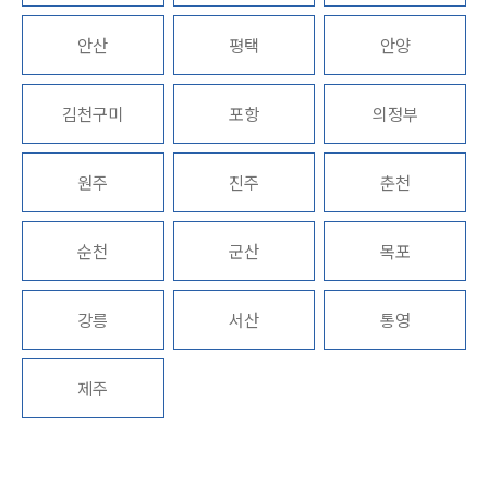
주요 업무사례
안산
평택
안양
사례분석/최신동향
법률정보
법률지식인
김천구미
포항
의정부
고객후기
원주
진주
춘천
구성원 소개
채권추심전문변호사
순천
군산
목포
소식/자료
강릉
서산
통영
언론보도
공지사항
제주
법률 블로그
법률서식
뉴스레터/브로슈어
세미나