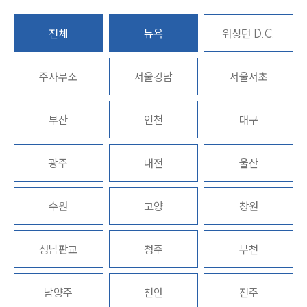
전체
뉴욕
워싱턴 D.C.
주사무소
서울강남
서울서초
부산
인천
대구
대륜소개
광주
대전
울산
대륜소개
대륜의 강점
수원
고양
창원
오시는 길
글로벌 파트너 로펌
고객의 소리
통합검색
성남판교
청주
부천
AI대륜
남양주
천안
전주
업무사례