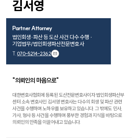
김서영
Partner Attorney
법인회생·파산 등 도산 사건 다수 수행 ·

기업법무/법인회생파산전문변호사 
T.
070-5214-2362
"의뢰인의 마음으로"
대한변호사협회에 등록된 도산전문변호사이자 법인회생파산부
대륜소개
센터 소속 변호사인 김서영 변호사는 다수의 회생 및 파산 관련
사건을 수행하며 노하우를 보유하고 있습니다. 그 밖에도 민사,
대륜소개
가사, 형사 등 사건을 수행하며 풍부한 경험과 지식을 바탕으로
대륜의 강점
의뢰인의 만족을 이끌어내고 있습니다.
오시는 길
글로벌 파트너 로펌
고객의 소리