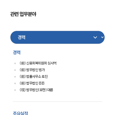
통합검색
AI대륜
관련 업무분야
업무사례
형사
행정
건설
음주교통사고
민사
주요 업무사례
이혼
가사
기업일반
법인회생파산
사례분석/최신동향
법률정보
공정거래
법률지식인
경력
고객후기
(前) 신용회복위원회 심사역
(前) 법무법인 법가
구성원 소개
(前) 법률사무소 로진
채권추심전문변호사
(前) 법무법인 든든
(現) 법무법인(유한) 대륜
소식/자료
언론보도
주요실적