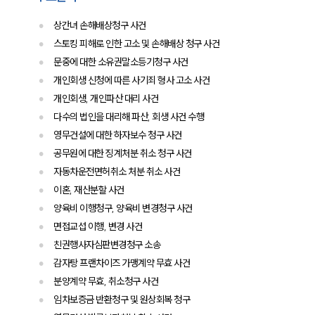
공지사항
법률 블로그
상간녀 손해배상청구 사건
법률서식
스토킹 피해로 인한 고소 및 손해배상 청구 사건
뉴스레터/브로슈어
세미나
문중에 대한 소유권말소등기청구 사건
개인회생 신청에 따른 사기죄 형사 고소 사건
개인회생, 개인파산 대리 사건
대륜법률상담예약
다수의 법인을 대리해 파산, 회생 사건 수행
대륜법률상담예약
영무건설에 대한 하자보수 청구 사건
공무원에 대한 징계처분 취소 청구 사건
자동차운전면허취소 처분 취소 사건
이혼, 재산분할 사건
양육비 이행청구, 양육비 변경청구 사건
면접교섭 이행, 변경 사건
친권행사자심판변경청구 소송
감자탕 프랜차이즈 가맹계약 무효 사건
분양계약 무효, 취소청구 사건
임차보증금 반환청구 및 원상회복 청구