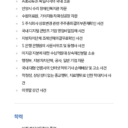
Adbiotech 독일지사의 국내 소송
안양시 수리 장애인복지관 자문
수원의료원, 기아자동차 화성공장 자문
S 주식회사 상호변경 관련 주주총회결의부존재확인 사건
국내 디지털 콘텐츠 기업 영업비밀침해 사건
지방자치단체 조례안재의결무효확인 사건
S 은행 은행원의 사문서위조 및 동행사 사건
미지급 지분에 대한 수십억원대 상속재산분할 소송
행정부, 지방자치단체, 공사, 일반 기업 자문
국내 대형 언론사의 인터넷 허위기사 손해배상 및 고소 사건
적정성, 상당성이 없는 종교행위, 치료행위로 인한 학대치사 사
건
의붓딸 강간 사건
학력