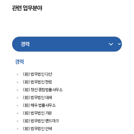
대륜소개
대륜의 강점
관련 업무분야
오시는 길
글로벌 파트너 로펌
국제통상
기업일반
형사
상속
가사
고객의 소리
통합검색
이혼
민사
AI대륜
업무사례
경력
주요 업무사례
사례분석/최신동향
(前) 법무법인 다산
법률정보
(前) 법무법인 한림
법률지식인
(前) 청산 종합법률사무소
고객후기
(前) 법무법인 대세
(前) 해우 법률사무소
구성원 소개
(前) 법무법인 가온
(前) 법무법인 랜드마크
채권추심전문변호사
(前) 법무법인 안세