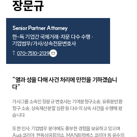
장문규
Senior Partner Attorney
한-독 기업간 국제거래·자문 다수 수행 ·

T.
070-7510-2139
“열과 성을 다해 사건 처리에 만전을 기하겠습니
다”
가사그룹 소속인 장문규 변호사는 기여분청구소송, 유류분반환
청구 소송, 상속재산분할 심판 등 다수의 상속 사건을 수행해 왔
습니다.
또한 민사, 기업법무 분야에도 풍부한 경험을 보유하고 있으며
Audi 코리아, 한독상공회의소, MAN트럭버스 코리아 등 유수의