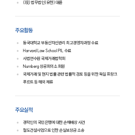
(現) 법무법인(유한) 대륜
소식/자료
언론보도
공지사항
주요활동
법률 블로그
법률서식
동국대학교 부동산자산관리 최고경영자과정 수료
뉴스레터/브로슈어
Harvard Law School PIL 수료
세미나
사법연수원 국제거래법학회
Nurnberg 상공회의소 회원
대륜법률상담예약
국제거래 및 현지 법률 관련 법률적 검토 등을 위한 독일 프랑크
푸르트 등 해외 체류
대륜법률상담예약
주요실적
경락인의 국민은행에 대한 손해배상 사건
철도건설사업으로 인한 손실보상금 소송