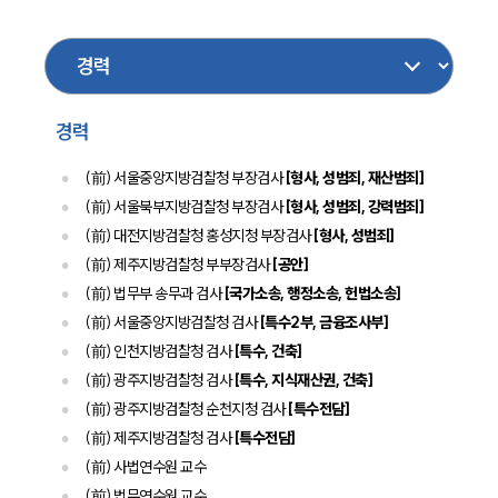
기업일반
디지털포렌식
경호
금융
행정
지식재산권
성범죄
마약
보험
경력
(前) 서울중앙지방검찰청 부장검사
[형사, 성범죄, 재산범죄]
(前) 서울북부지방검찰청 부장검사
[형사, 성범죄, 강력범죄]
(前) 대전지방검찰청 홍성지청 부장검사
[형사, 성범죄]
(前) 제주지방검찰청 부부장검사
[공안]
(前) 법무부 송무과 검사
[국가소송, 행정소송, 헌법소송]
(前) 서울중앙지방검찰청 검사
[특수2부, 금융조사부]
(前) 인천지방검찰청 검사
[특수, 건축]
대륜소개
(前) 광주지방검찰청 검사
[특수, 지식재산권, 건축]
대륜소개
(前) 광주지방검찰청 순천지청 검사
[특수전담]
대륜의 강점
(前) 제주지방검찰청 검사
[특수전담]
오시는 길
(前) 사법연수원 교수
글로벌 파트너 로펌
고객의 소리
(前) 법무연수원 교수