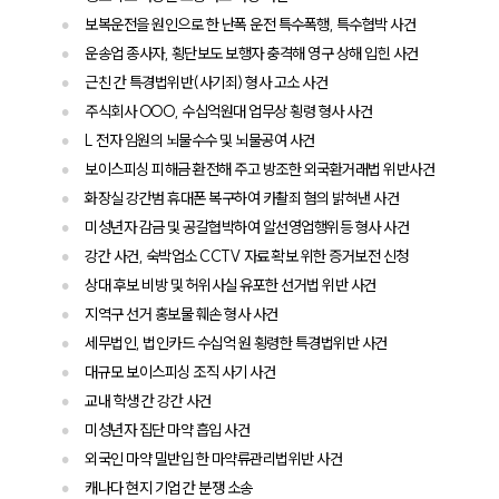
공지사항
보복운전을 원인으로 한 난폭 운전 특수폭행, 특수협박 사건
법률 블로그
법률서식
운송업 종사자, 횡단보도 보행자 충격해 영구 상해 입힌 사건
뉴스레터/브로슈어
근친 간 특경법위반(사기죄) 형사 고소 사건
세미나
주식회사 OOO, 수십억원대 업무상 횡령 형사 사건
L 전자 임원의 뇌물수수 및 뇌물공여 사건
대륜법률상담예약
보이스피싱 피해금 환전해 주고 방조한 외국환거래법 위반사건
화장실 강간범 휴대폰 복구하여 카촬죄 혐의 밝혀낸 사건
대륜법률상담예약
미성년자 감금 및 공갈협박하여 알선영업행위등 형사 사건
강간 사건, 숙박업소 CCTV 자료 확보 위한 증거보전 신청
상대 후보 비방 및 허위사실 유포한 선거법 위반 사건
지역구 선거 홍보물 훼손 형사 사건
세무법인, 법인카드 수십억 원 횡령한 특경법위반 사건
대규모 보이스피싱 조직 사기 사건
교내 학생 간 강간 사건
미성년자 집단 마약 흡입 사건
외국인 마약 밀반입 한 마약류관리법위반 사건
캐나다 현지 기업 간 분쟁 소송