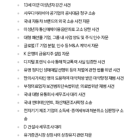
13세 미만 미성년자 강간 사건
사우디아라비아 공기업의 공사대금 청구 소송
국내 자동차 브랜드의 외국 소송 사전 자문
미성년자 통신매체이용음란죄로 고소 당한 사건
대형 패션몰 기업, 그룹 내 사업 양도 및 주식 인수 자문
글로벌 IT 기업 분할, 인수 등 M&A 계약서 자문
K 은행의 금융지주 설립 자문
디지털 포렌식 수사 통해 학교폭력 사실 입증한 사건
유명 정치인 성매매알선행위 등의 처벌에 관한 법률 위반 사건
한의사가 타인 명의 도용하여 마약처방 받은 마약향정 재범 사건
부정의료업자 보건범죄단속법위반, 의료법위반 재범 사건
국내 대형 유통회사 세무조사 대리 사건
국내 엔터테인먼트, 파산채권조사확정 소송
전자기기 제조 기업의 소득세·증여세부과처분취소 심판청구 소
송
D 건설사 세무조사 대리
유가증권시장 상장사의 상장유지 관련 자문