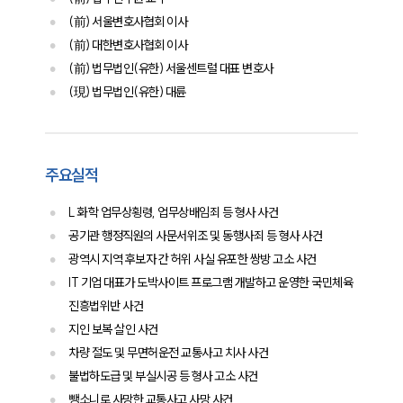
통합검색
(前) 서울변호사협회 이사
AI대륜
(前) 대한변호사협회 이사
(前) 법무법인(유한) 서울센트럴 대표 변호사
업무사례
(現) 법무법인(유한) 대륜
주요 업무사례
사례분석/최신동향
법률정보
주요실적
법률지식인
고객후기
L 화학 업무상횡령, 업무상배임죄 등 형사 사건
공기관 행정직원의 사문서위조 및 동행사죄 등 형사 사건
구성원 소개
광역시 지역 후보자 간 허위 사실 유포한 쌍방 고소 사건
IT 기업 대표가 도박사이트 프로그램 개발하고 운영한 국민체육
채권추심전문변호사
진흥법위반 사건
지인 보복 살인 사건
소식/자료
차량 절도 및 무면허운전 교통사고 치사 사건
불법하도급 및 부실시공 등 형사 고소 사건
언론보도
뺑소니로 사망한 교통사고 사망 사건