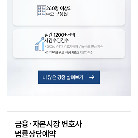
260명 이상
의
주요 구성원
월간
1200+
건의
사건수임건수
*
2026년 1월 변호사협회 경유증표 발급 기준
*대한변협 광고 규정 제4조 제1호 준수
더 많은 강점 살펴보기
금융·자본시장
변호사
법률상담예약