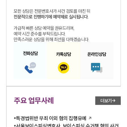
모든 상담은 전문변호사가 사건 검토를 마친 뒤
대륜소개
전문적으로 진행하기에 예약제로 실시됩니다.
가급적 빠른 상담 예약을 권유드리며,
대륜소개
예약 시간 준수를 부탁드립니다.
대륜의 강점
만족스러운 상담을 위해 최선을 다하겠습니다.
오시는 길
글로벌 파트너 로펌
고객의 소리
전화
상담
카톡
상담
온라인
상담
통합검색
AI대륜
업무사례
주요 업무사례
사례분석/최신동향
주요 업무사례
더보기
법률정보
법률지식인
고객후기
특경법위반 무죄 이외 혐의 집행유예
서울보이스피싱변호사, 보이스피싱 수거책 혐의 사건