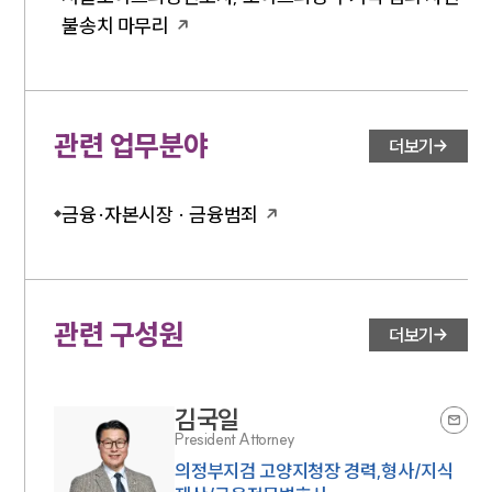
구성원 소개
불송치 마무리
채권추심전문변호사
관련 업무분야
소식/자료
더보기
언론보도
금융·자본시장 · 금융범죄
공지사항
법률 블로그
법률서식
뉴스레터/브로슈어
세미나
관련 구성원
더보기
대륜법률상담예약
김국일
대륜법률상담예약
President Attorney
의정부지검 고양지청장 경력,형사/지식