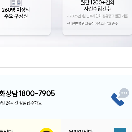
월간
1200+
건의
사건수임건수
260명 이상
의
주요 구성원
*
2026년 1월 변호사협회 경유증표 발급 기준
*대한변협 광고 규정 제4조 제1호 준수
화
상담
1800-7905
5일 24시간
상담접수가능