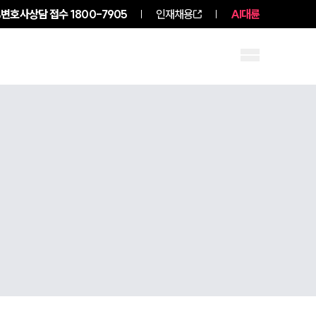
변호사상담 접수
1800-7905
인재채용
AI대륜
성원 소개
소식/자료