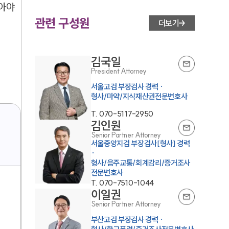
밟아야
관련 구성원
더보기
김국일
President Attorney
서울고검 부장검사 경력 ·
형사/마약/지식재산권전문변호사
T.
070-5117-2950
김인원
Senior Partner Attorney
서울중앙지검 부장검사[형사] 경력
·
형사/음주교통/회계감리/증거조사
전문변호사
T.
070-7510-1044
이일권
Senior Partner Attorney
부산고검 부장검사 경력 ·