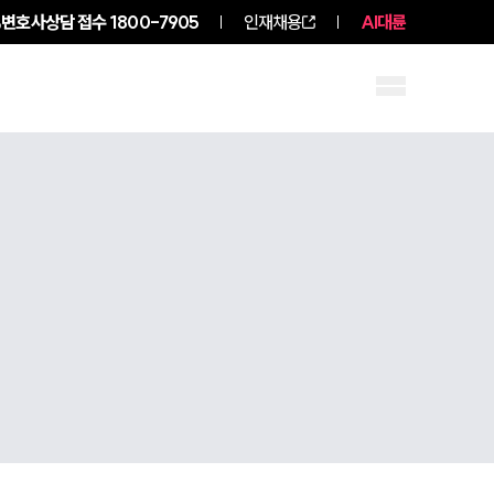
변호사상담 접수
1800-7905
인재채용
AI대륜
성원 소개
소식/자료