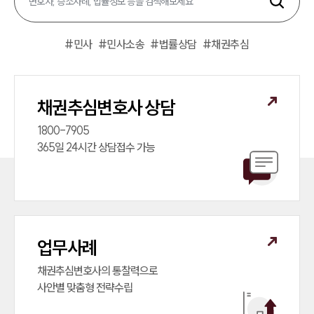
#
민사
#
민사소송
#
법률상담
#
채권추심
채권추심변호사 상담
1800-7905

365일 24시간 상담접수 가능
업무사례
채권추심변호사의 통찰력으로

사안별 맞춤형 전략수립