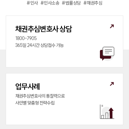
#
민사
#
민사소송
#
법률상담
#
채권추심
채권추심변호사 상담
1800-7905

365일 24시간 상담접수 가능
업무사례
채권추심변호사의 통찰력으로

사안별 맞춤형 전략수립