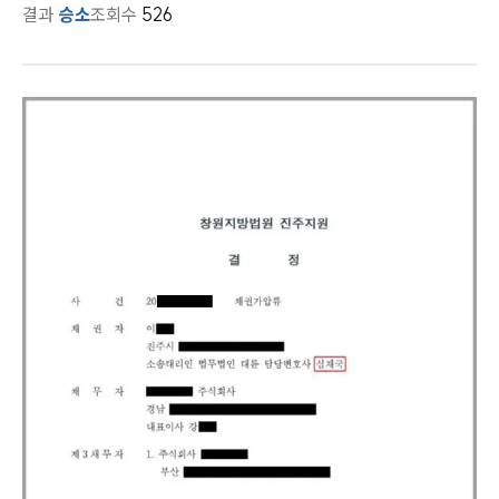
결과
승소
조회수
526