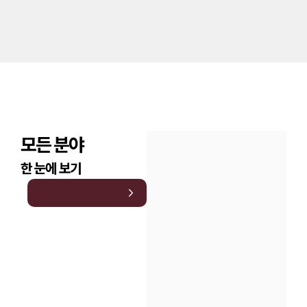
업무사례
주요 업무사례
사례분석/최신동향
법률정보
법률지식인
고객후기
모든 분야
구성원 소개
한 눈에 보기
채권추심전문변호사
소식/자료
언론보도
공지사항
법률 블로그
법률서식
뉴스레터/브로슈어