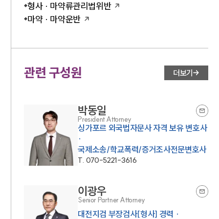
형사 · 마약류관리법위반
언론보도
공지사항
마약 · 마약운반
법률 블로그
법률서식
뉴스레터/브로슈어
세미나
관련 구성원
더보기
대륜법률상담예약
박동일
대륜법률상담예약
President Attorney
싱가포르 외국법자문사 자격 보유 변호사
·
국제소송/학교폭력/증거조사전문변호사
T.
070-5221-3616
이광우
Senior Partner Attorney
대전지검 부장검사[형사] 경력 ·