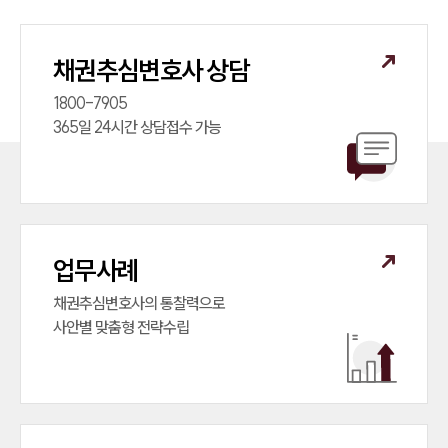
채권추심변호사 상담
1800-7905

365일 24시간 상담접수 가능
업무사례
채권추심변호사의 통찰력으로

사안별 맞춤형 전략수립