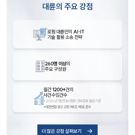
대륜의 주요 강점
로펌 대륜만의
AI·IT
기술 활용 소송 전략
260명 이상
의
주요 구성원
월간
1200+
건의
사건수임건수
*
2026년 1월 변호사협회 경유증표 발급 기준
*대한변협 광고 규정 제4조 제1호 준수
더 많은 강점 살펴보기