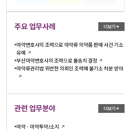
글로벌 파트너 로펌
고객의 소리
통합검색
AI대륜
주요 업무사례
더보기
업무사례
마약변호사의 조력으로 마약류 의약품 판매 사건 기소
주요 업무사례
유예
사례분석/최신동향
부산마약변호사의 조력으로 불송치 결정
법률정보
법률지식인
마약류관리법 위반한 의뢰인 조력해 불기소 처분 받아
고객후기
구성원 소개
채권추심전문변호사
관련 업무분야
더보기
소식/자료
마약 · 마약투약/소지